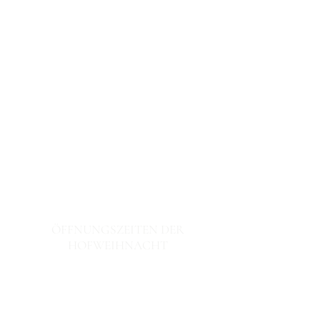
ÖFFNUNGSZEITEN DER
HOFWEIHNACHT
13. & 14. Dezember 2025
Samstag: 15 – 24 Uhr
Sonntag: 14 – 18 Uhr