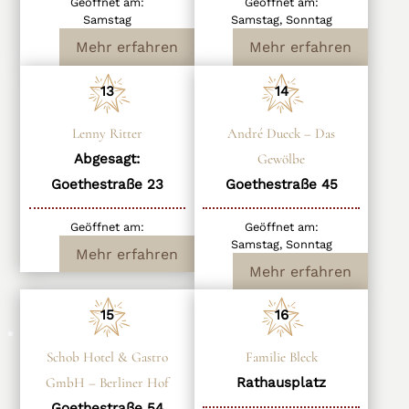
Geöffnet am:
Geöffnet am:
Samstag
Samstag, Sonntag
Mehr erfahren
Mehr erfahren
13
14
Lenny Ritter
André Dueck – Das
Abgesagt:
Gewölbe
Goethestraße 23
Goethestraße 45
Geöffnet am:
Geöffnet am:
Samstag, Sonntag
Mehr erfahren
Mehr erfahren
15
16
Schob Hotel & Gastro
Familie Bleck
GmbH – Berliner Hof
Rathausplatz
Goethestraße 54