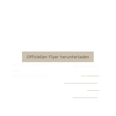
DIE NAUENER
HOFWEIHNACHT
– ein Adventswochenende voller Licht, Musik und
liebevoll geschmückten Höfen mitten in der Altstadt von
Nauen.
Offiziellen Flyer herunterladen
ÖFFNUNGSZEITEN
QUICKLINKS
DER
Impressum
HOFWEIHNACHT
Datenschutzerklärung
13. & 14. Dezember 2025
Kontakt
Samstag: 15 – 24 Uhr
Pressemitteilung
Sonntag: 14 – 18 Uhr