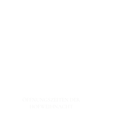
ÖFFNUNGSZEITEN DER
HOFWEIHNACHT
13. & 14. Dezember 2025
Samstag: 15 – 24 Uhr
Sonntag: 14 – 18 Uhr