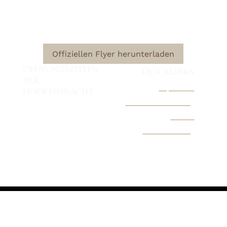
– ein Adventswochenende voller Licht, Musik und
liebevoll geschmückten Höfen mitten in der Altstadt von
Nauen.
Offiziellen Flyer herunterladen
ÖFFNUNGSZEITEN
QUICKLINKS
DER
Impressum
HOFWEIHNACHT
Datenschutzerklärung
13. & 14. Dezember 2025
Kontakt
Samstag: 15 – 24 Uhr
Pressemitteilung
Sonntag: 14 – 18 Uhr
© 2025 Nauener Hofweihnacht. Programm- und
Terminänderungen vorbehalten.